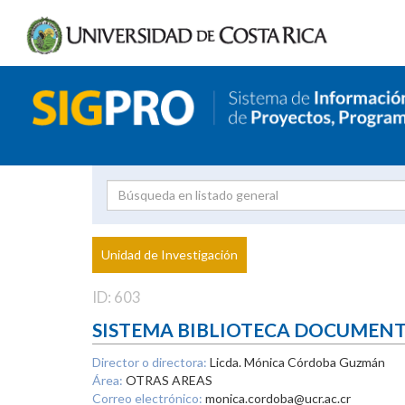
Investigador
Uni
Proyecto
Unidad de Investigación
inves
ID: 603
SISTEMA BIBLIOTECA DOCUMEN
Director o directora:
Licda. Mónica Córdoba Guzmán
Área:
OTRAS AREAS
Correo electrónico:
monica.cordoba@ucr.ac.cr