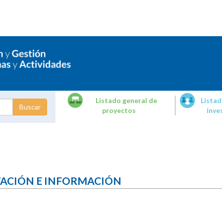
Listado general de
Listad
proyectos
inve
dades de
tigación
TACIÓN E INFORMACIÓN