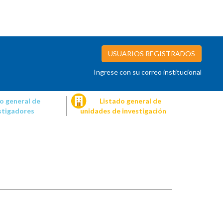
USUARIOS REGISTRADOS
Ingrese con su correo institucional
o general de
Listado general de
stigadores
unidades de investigación