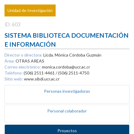
Unidad de Investigación
ID: 603
SISTEMA BIBLIOTECA DOCUMENTACIÓN
E INFORMACIÓN
Director o directora:
Licda. Mónica Córdoba Guzmán
Área:
OTRAS AREAS
Correo electrónico:
monica.cordoba@ucr.ac.cr
Teléfono:
(506) 2511-4461 / (506) 2511-4750
Sitio web:
www.sibdi.ucr.ac.cr
Personas investigadoras
Personal colaborador
Proyectos