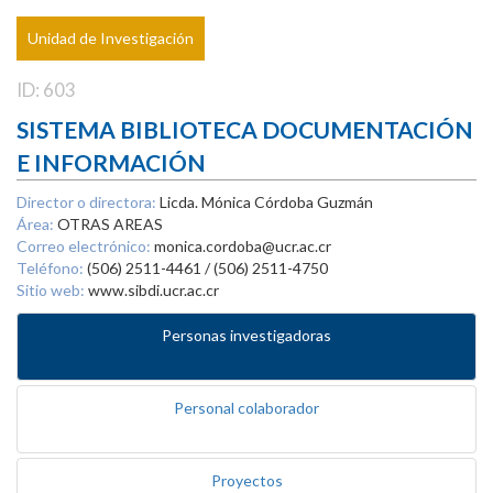
Unidad de Investigación
ID: 603
SISTEMA BIBLIOTECA DOCUMENTACIÓN
E INFORMACIÓN
Director o directora:
Licda. Mónica Córdoba Guzmán
Área:
OTRAS AREAS
Correo electrónico:
monica.cordoba@ucr.ac.cr
Teléfono:
(506) 2511-4461 / (506) 2511-4750
Sitio web:
www.sibdi.ucr.ac.cr
Personas investigadoras
Personal colaborador
Proyectos