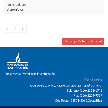
No hay datos
disponibles
«
1
»
Descargar Ficha de la Unidad
Regresar al Portal de la Investigación
Contacto
Correo electrónico: gabriela.chaconzamora@ucr.ac.cr
Teléfono: (506) 2511-1341
Fax: (506) 2224-9367
Cód.Postal: 11501-2060,Costa Rica