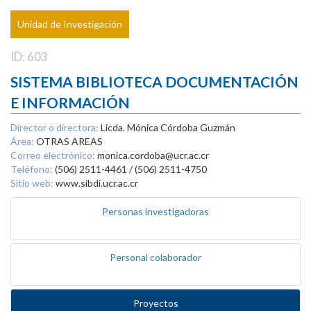
Unidad de Investigación
ID: 603
SISTEMA BIBLIOTECA DOCUMENTACIÓN
E INFORMACIÓN
Director o directora:
Licda. Mónica Córdoba Guzmán
Área:
OTRAS AREAS
Correo electrónico:
monica.cordoba@ucr.ac.cr
Teléfono:
(506) 2511-4461 / (506) 2511-4750
Sitio web:
www.sibdi.ucr.ac.cr
Personas investigadoras
Personal colaborador
Proyectos