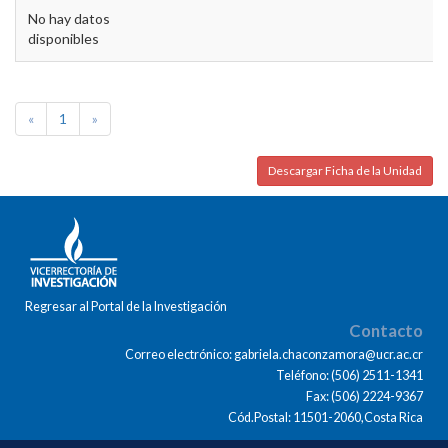
No hay datos
disponibles
«
1
»
Descargar Ficha de la Unidad
Regresar al Portal de la Investigación
Contacto
Correo electrónico: gabriela.chaconzamora@ucr.ac.cr
Teléfono: (506) 2511-1341
Fax: (506) 2224-9367
Cód.Postal: 11501-2060,Costa Rica