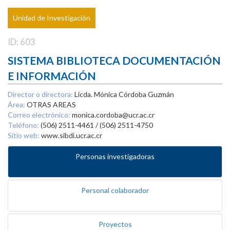
Unidad de Investigación
ID: 603
SISTEMA BIBLIOTECA DOCUMENTACIÓN
E INFORMACIÓN
Director o directora:
Licda. Mónica Córdoba Guzmán
Área:
OTRAS AREAS
Correo electrónico:
monica.cordoba@ucr.ac.cr
Teléfono:
(506) 2511-4461 / (506) 2511-4750
Sitio web:
www.sibdi.ucr.ac.cr
Personas investigadoras
Personal colaborador
Proyectos