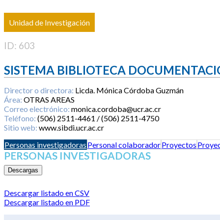
Unidad de Investigación
ID: 603
SISTEMA BIBLIOTECA DOCUMENTACI
Director o directora:
Licda. Mónica Córdoba Guzmán
Área:
OTRAS AREAS
Correo electrónico:
monica.cordoba@ucr.ac.cr
Teléfono:
(506) 2511-4461 / (506) 2511-4750
Sitio web:
www.sibdi.ucr.ac.cr
Personas investigadoras
Personal colaborador
Proyectos
Proyec
PERSONAS INVESTIGADORAS
Descargas
Descargar listado en CSV
Descargar listado en PDF