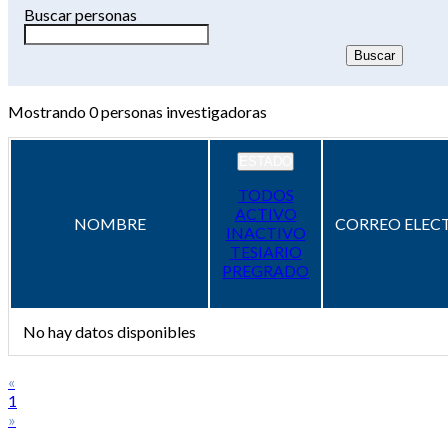
Buscar personas
Mostrando
0
personas investigadoras
ESTADO
TODOS
ACTIVO
NOMBRE
CORREO ELEC
INACTIVO
TESIARIO
PREGRADO
No hay datos disponibles
«
1
»