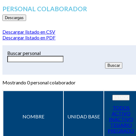
PERSONAL COLABORADOR
Descargas
Descargar listado en CSV
Descargar listado en PDF
Buscar personal
Mostrando
0
personal colaborador
ESTADO
TODOS
ACTIVO
NOMBRE
UNIDAD BASE
INACTIVO
TESIARIO
PREGRADO