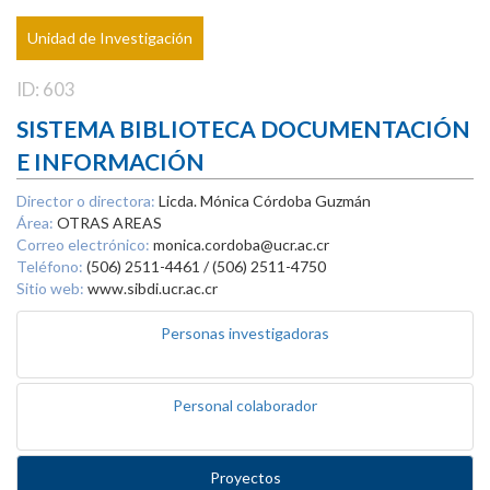
Unidad de Investigación
ID: 603
SISTEMA BIBLIOTECA DOCUMENTACIÓN
E INFORMACIÓN
Director o directora:
Licda. Mónica Córdoba Guzmán
Área:
OTRAS AREAS
Correo electrónico:
monica.cordoba@ucr.ac.cr
Teléfono:
(506) 2511-4461 / (506) 2511-4750
Sitio web:
www.sibdi.ucr.ac.cr
Personas investigadoras
Personal colaborador
Proyectos