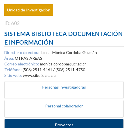
Unidad de Investigación
ID: 603
SISTEMA BIBLIOTECA DOCUMENTACIÓN
E INFORMACIÓN
Director o directora:
Licda. Mónica Córdoba Guzmán
Área:
OTRAS AREAS
Correo electrónico:
monica.cordoba@ucr.ac.cr
Teléfono:
(506) 2511-4461 / (506) 2511-4750
Sitio web:
www.sibdi.ucr.ac.cr
Personas investigadoras
Personal colaborador
Proyectos