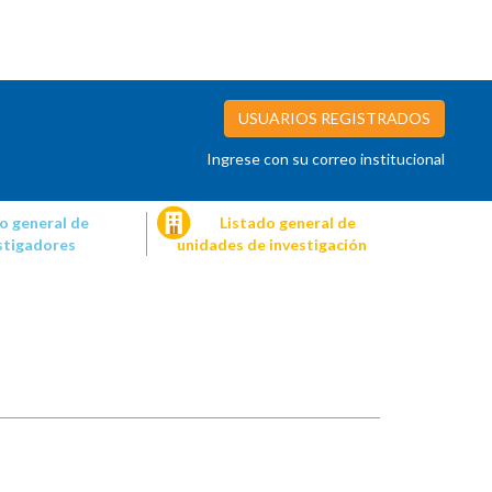
USUARIOS REGISTRADOS
Ingrese con su correo institucional
o general de
Listado general de
stigadores
unidades de investigación