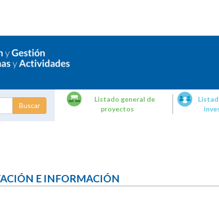
Listado general de
Listad
proyectos
inve
dades de
tigación
TACIÓN E INFORMACIÓN