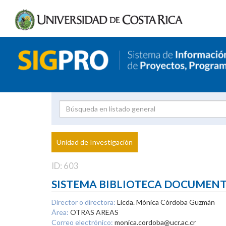
Investigador
Uni
Proyecto
Unidad de Investigación
inves
ID: 603
SISTEMA BIBLIOTECA DOCUMEN
Director o directora:
Licda. Mónica Córdoba Guzmán
Área:
OTRAS AREAS
Correo electrónico:
monica.cordoba@ucr.ac.cr