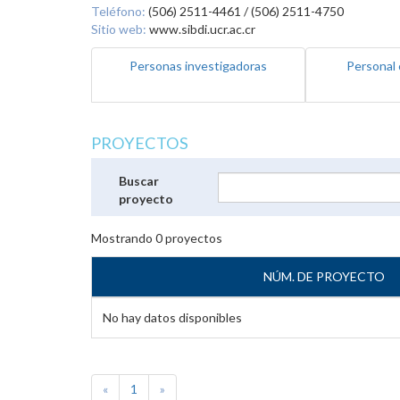
Teléfono:
(506) 2511-4461 / (506) 2511-4750
Sitio web:
www.sibdi.ucr.ac.cr
Personas investigadoras
Personal 
PROYECTOS
Buscar
proyecto
Mostrando
0
proyectos
NÚM. DE PROYECTO
No hay datos disponibles
«
1
»