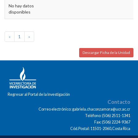
No hay datos
disponibles
«
1
»
Descargar Ficha de la Unidad
Regresar al Portal de la Investigación
Contacto
Correo electrónico: gabriela.chaconzamora@ucr.ac.cr
Teléfono: (506) 2511-1341
Fax: (506) 2224-9367
Cód.Postal: 11501-2060,Costa Rica