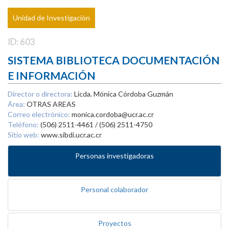
Unidad de Investigación
ID: 603
SISTEMA BIBLIOTECA DOCUMENTACIÓN
E INFORMACIÓN
Director o directora:
Licda. Mónica Córdoba Guzmán
Área:
OTRAS AREAS
Correo electrónico:
monica.cordoba@ucr.ac.cr
Teléfono:
(506) 2511-4461 / (506) 2511-4750
Sitio web:
www.sibdi.ucr.ac.cr
Personas investigadoras
Personal colaborador
Proyectos