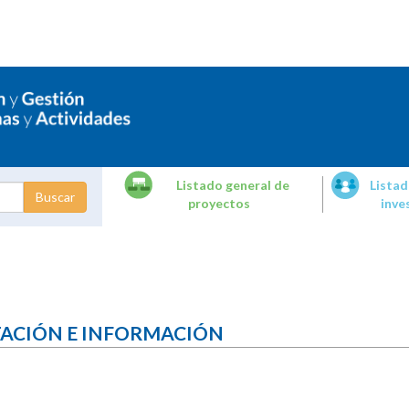
Listado general de
Listad
proyectos
inve
dades de
tigación
TACIÓN E INFORMACIÓN