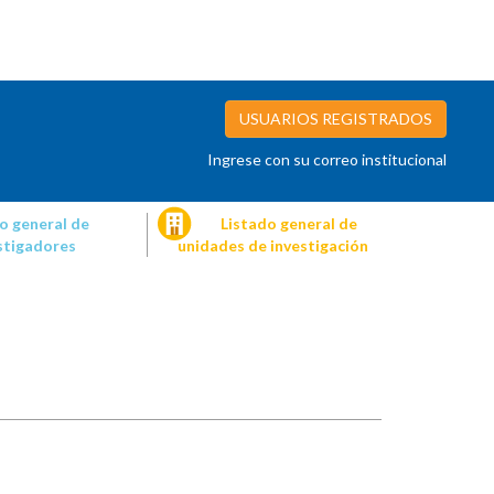
USUARIOS REGISTRADOS
Ingrese con su correo institucional
o general de
Listado general de
stigadores
unidades de investigación