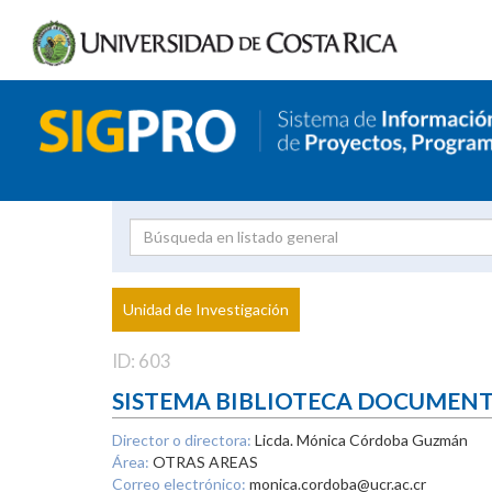
Investigador
Uni
Proyecto
Unidad de Investigación
inves
ID: 603
SISTEMA BIBLIOTECA DOCUMEN
Director o directora:
Licda. Mónica Córdoba Guzmán
Área:
OTRAS AREAS
Correo electrónico:
monica.cordoba@ucr.ac.cr