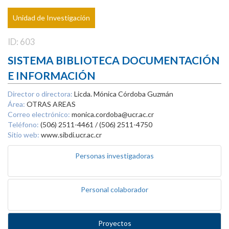
Unidad de Investigación
ID: 603
SISTEMA BIBLIOTECA DOCUMENTACIÓN
E INFORMACIÓN
Director o directora:
Licda. Mónica Córdoba Guzmán
Área:
OTRAS AREAS
Correo electrónico:
monica.cordoba@ucr.ac.cr
Teléfono:
(506) 2511-4461 / (506) 2511-4750
Sitio web:
www.sibdi.ucr.ac.cr
Personas investigadoras
Personal colaborador
Proyectos