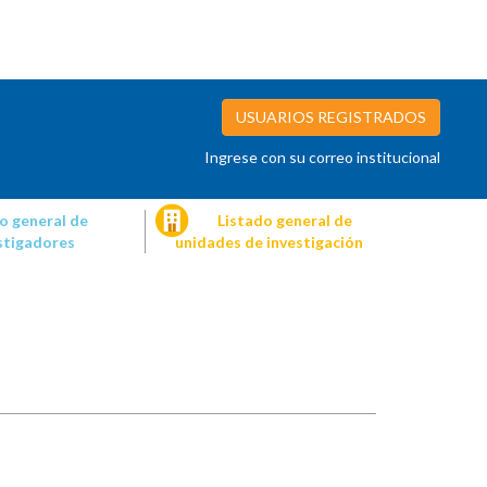
USUARIOS REGISTRADOS
Ingrese con su correo institucional
o general de
Listado general de
stigadores
unidades de investigación