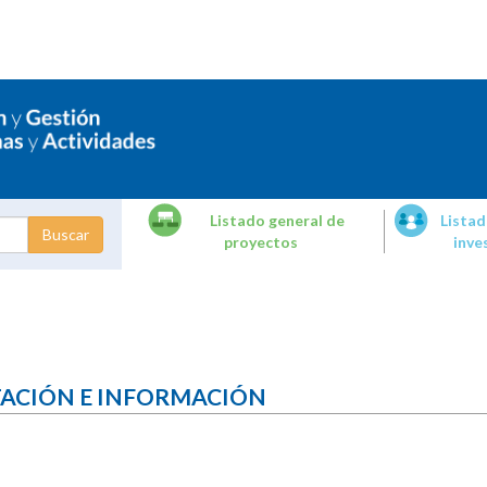
Listado general de
Listad
proyectos
inve
dades de
tigación
TACIÓN E INFORMACIÓN