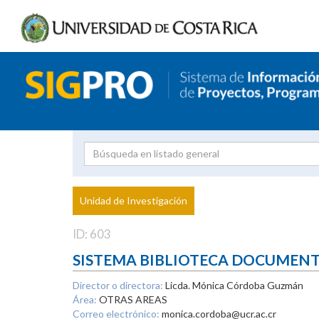
Investigador
Uni
Proyecto
Unidad de Investigación
inves
ID: 603
SISTEMA BIBLIOTECA DOCUMEN
Director o directora:
Licda. Mónica Córdoba Guzmán
Área:
OTRAS AREAS
Correo electrónico:
monica.cordoba@ucr.ac.cr