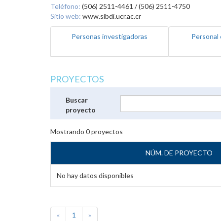
Teléfono:
(506) 2511-4461 / (506) 2511-4750
Sitio web:
www.sibdi.ucr.ac.cr
Personas investigadoras
Personal 
PROYECTOS
Buscar
proyecto
Mostrando
0
proyectos
NÚM. DE PROYECTO
No hay datos disponibles
«
1
»