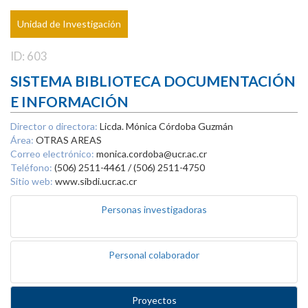
Unidad de Investigación
ID: 603
SISTEMA BIBLIOTECA DOCUMENTACIÓN
E INFORMACIÓN
Director o directora:
Licda. Mónica Córdoba Guzmán
Área:
OTRAS AREAS
Correo electrónico:
monica.cordoba@ucr.ac.cr
Teléfono:
(506) 2511-4461 / (506) 2511-4750
Sitio web:
www.sibdi.ucr.ac.cr
Personas investigadoras
Personal colaborador
Proyectos