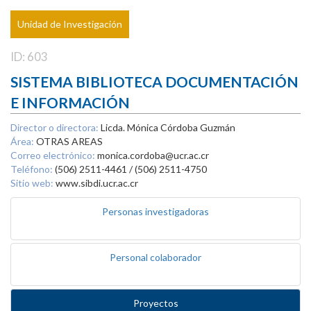
Unidad de Investigación
ID: 603
SISTEMA BIBLIOTECA DOCUMENTACIÓN
E INFORMACIÓN
Director o directora:
Licda. Mónica Córdoba Guzmán
Área:
OTRAS AREAS
Correo electrónico:
monica.cordoba@ucr.ac.cr
Teléfono:
(506) 2511-4461 / (506) 2511-4750
Sitio web:
www.sibdi.ucr.ac.cr
Personas investigadoras
Personal colaborador
Proyectos