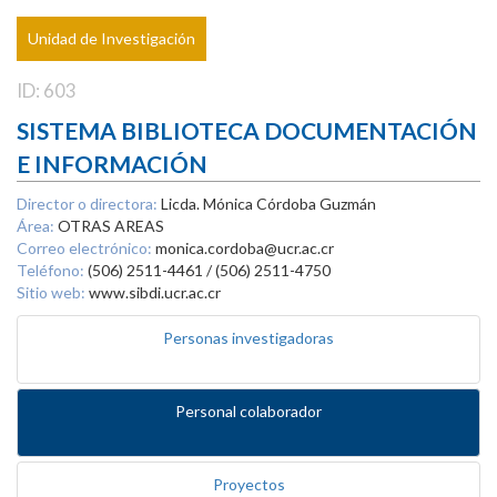
Unidad de Investigación
ID: 603
SISTEMA BIBLIOTECA DOCUMENTACIÓN
E INFORMACIÓN
Director o directora:
Licda. Mónica Córdoba Guzmán
Área:
OTRAS AREAS
Correo electrónico:
monica.cordoba@ucr.ac.cr
Teléfono:
(506) 2511-4461 / (506) 2511-4750
Sitio web:
www.sibdi.ucr.ac.cr
Personas investigadoras
Personal colaborador
Proyectos