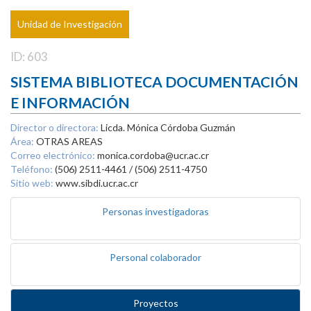
Unidad de Investigación
ID: 603
SISTEMA BIBLIOTECA DOCUMENTACIÓN
E INFORMACIÓN
Director o directora:
Licda. Mónica Córdoba Guzmán
Área:
OTRAS AREAS
Correo electrónico:
monica.cordoba@ucr.ac.cr
Teléfono:
(506) 2511-4461 / (506) 2511-4750
Sitio web:
www.sibdi.ucr.ac.cr
Personas investigadoras
Personal colaborador
Proyectos