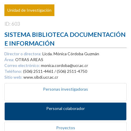
Unidad de Investigación
ID: 603
SISTEMA BIBLIOTECA DOCUMENTACIÓN
E INFORMACIÓN
Director o directora:
Licda. Mónica Córdoba Guzmán
Área:
OTRAS AREAS
Correo electrónico:
monica.cordoba@ucr.ac.cr
Teléfono:
(506) 2511-4461 / (506) 2511-4750
Sitio web:
www.sibdi.ucr.ac.cr
Personas investigadoras
Personal colaborador
Proyectos