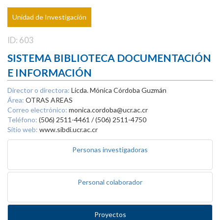
Unidad de Investigación
ID: 603
SISTEMA BIBLIOTECA DOCUMENTACIÓN
E INFORMACIÓN
Director o directora:
Licda. Mónica Córdoba Guzmán
Área:
OTRAS AREAS
Correo electrónico:
monica.cordoba@ucr.ac.cr
Teléfono:
(506) 2511-4461 / (506) 2511-4750
Sitio web:
www.sibdi.ucr.ac.cr
Personas investigadoras
Personal colaborador
Proyectos