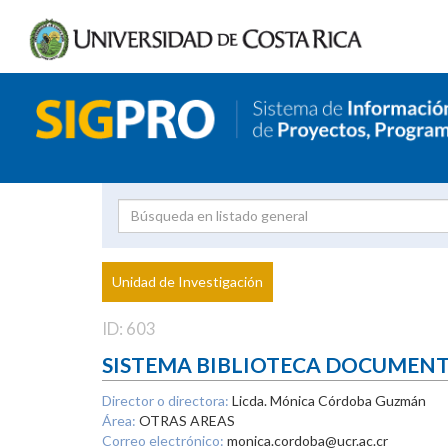
Investigador
Uni
Proyecto
Unidad de Investigación
inves
ID: 603
SISTEMA BIBLIOTECA DOCUMEN
Director o directora:
Licda. Mónica Córdoba Guzmán
Área:
OTRAS AREAS
Correo electrónico:
monica.cordoba@ucr.ac.cr