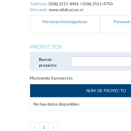
Teléfono:
(506) 2511-4461 / (506) 2511-4750
Sitio web:
www.sibdi.ucr.ac.cr
Personas investigadoras
Personal 
PROYECTOS
Buscar
proyecto
Mostrando
0
proyectos
NÚM. DE PROYECTO
No hay datos disponibles
«
1
»