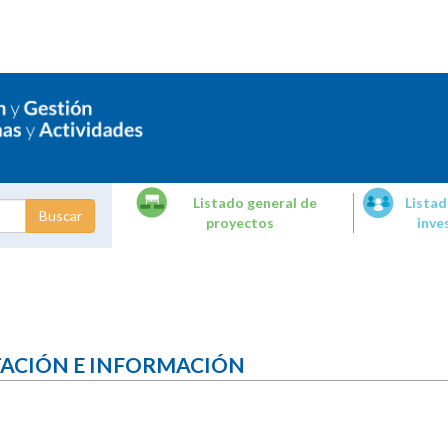
Listado general de
Listad
proyectos
inve
dades de
tigación
TACIÓN E INFORMACIÓN