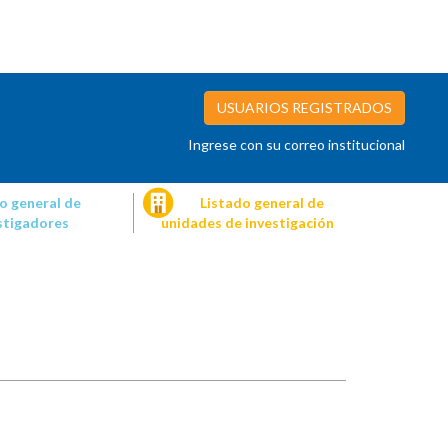
USUARIOS REGISTRADOS
Ingrese con su correo institucional
o general de
Listado general de
stigadores
unidades de investigación