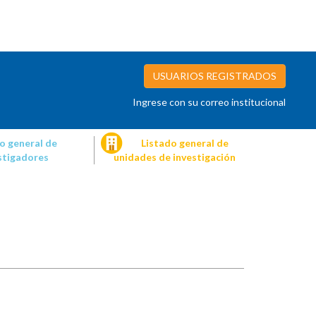
USUARIOS REGISTRADOS
Ingrese con su correo institucional
o general de
Listado general de
stigadores
unidades de investigación