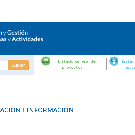
Listado general de
Listad
proyectos
inve
dades de
tigación
TACIÓN E INFORMACIÓN