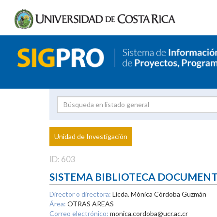
Investigador
Uni
Proyecto
Unidad de Investigación
inves
ID: 603
SISTEMA BIBLIOTECA DOCUMEN
Director o directora:
Licda. Mónica Córdoba Guzmán
Área:
OTRAS AREAS
Correo electrónico:
monica.cordoba@ucr.ac.cr