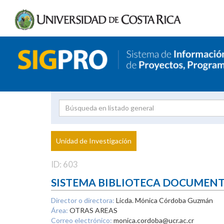
Investigador
Uni
Proyecto
Unidad de Investigación
inves
ID: 603
SISTEMA BIBLIOTECA DOCUMEN
Director o directora:
Licda. Mónica Córdoba Guzmán
Área:
OTRAS AREAS
Correo electrónico:
monica.cordoba@ucr.ac.cr