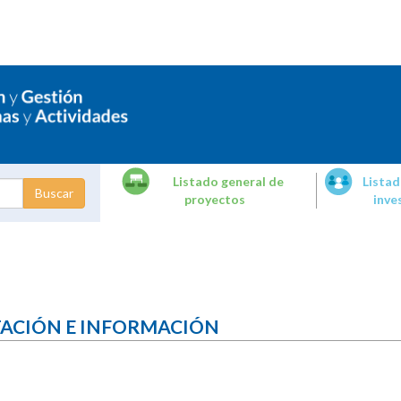
Listado general de
Listad
proyectos
inve
dades de
tigación
TACIÓN E INFORMACIÓN