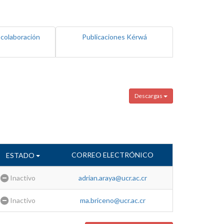
 colaboración
Publicaciones Kérwá
Descargas
CORREO ELECTRÓNICO
ESTADO
Inactivo
adrian.araya@ucr.ac.cr
Inactivo
ma.briceno@ucr.ac.cr