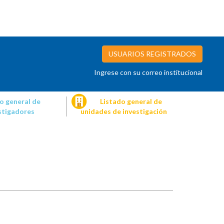
USUARIOS REGISTRADOS
Ingrese con su correo institucional
o general de
Listado general de
stigadores
unidades de investigación