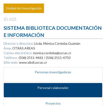
Unidad de Investigación
ID: 603
SISTEMA BIBLIOTECA DOCUMENTACIÓN
E INFORMACIÓN
Director o directora:
Licda. Mónica Córdoba Guzmán
Área:
OTRAS AREAS
Correo electrónico:
monica.cordoba@ucr.ac.cr
Teléfono:
(506) 2511-4461 / (506) 2511-4750
Sitio web:
www.sibdi.ucr.ac.cr
Personas investigadoras
Personal colaborador
Proyectos