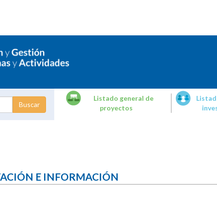
Listado general de
Listad
proyectos
inve
dades de
tigación
TACIÓN E INFORMACIÓN