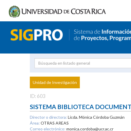
Investigador
Uni
Proyecto
Unidad de Investigación
inves
ID: 603
SISTEMA BIBLIOTECA DOCUMEN
Director o directora:
Licda. Mónica Córdoba Guzmán
Área:
OTRAS AREAS
Correo electrónico:
monica.cordoba@ucr.ac.cr