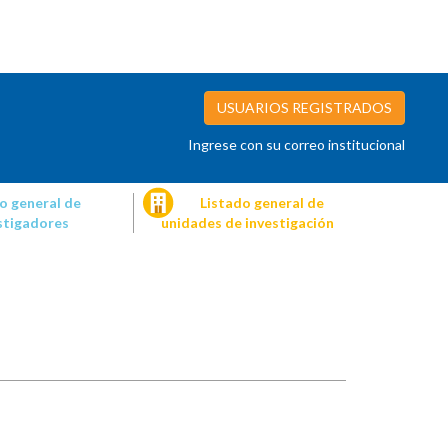
USUARIOS REGISTRADOS
Ingrese con su correo institucional
o general de
Listado general de
stigadores
unidades de investigación