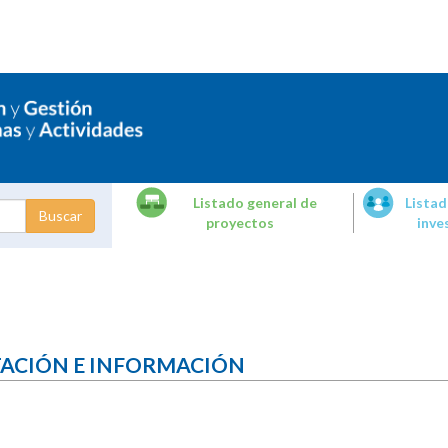
Listado general de
Listad
proyectos
inve
dades de
tigación
TACIÓN E INFORMACIÓN