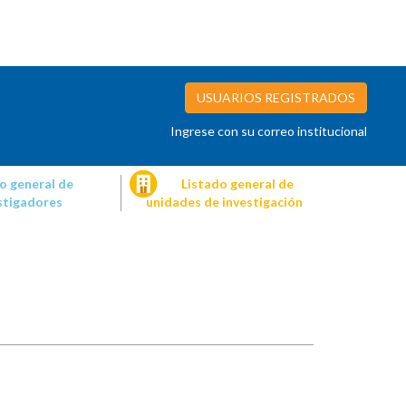
USUARIOS REGISTRADOS
Ingrese con su correo institucional
o general de
Listado general de
stigadores
unidades de investigación