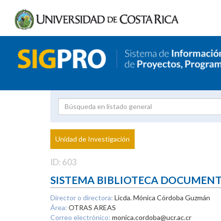
Investigador
Uni
Proyecto
Unidad de Investigación
inves
ID: 603
SISTEMA BIBLIOTECA DOCUMEN
Director o directora:
Licda. Mónica Córdoba Guzmán
Área:
OTRAS AREAS
Correo electrónico:
monica.cordoba@ucr.ac.cr