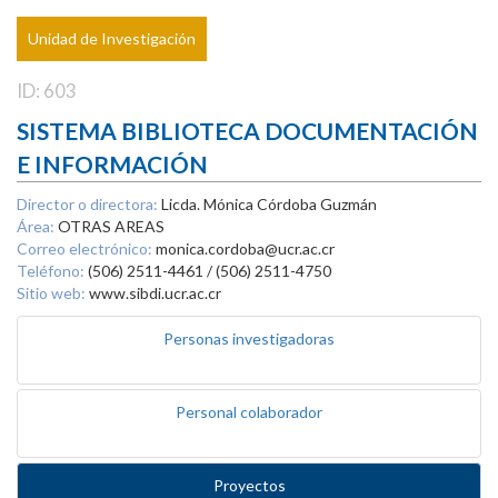
Unidad de Investigación
ID: 603
SISTEMA BIBLIOTECA DOCUMENTACIÓN
E INFORMACIÓN
Director o directora:
Licda. Mónica Córdoba Guzmán
Área:
OTRAS AREAS
Correo electrónico:
monica.cordoba@ucr.ac.cr
Teléfono:
(506) 2511-4461 / (506) 2511-4750
Sitio web:
www.sibdi.ucr.ac.cr
Personas investigadoras
Personal colaborador
Proyectos