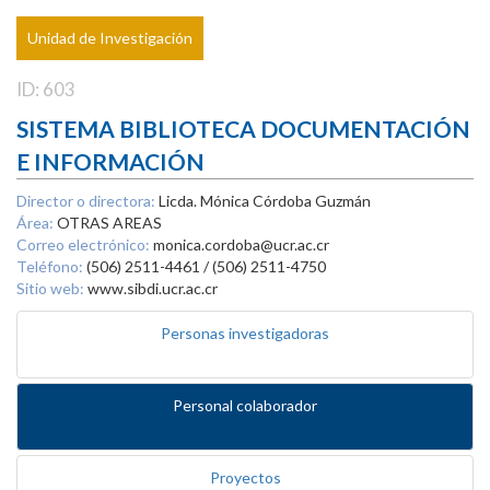
Unidad de Investigación
ID: 603
SISTEMA BIBLIOTECA DOCUMENTACIÓN
E INFORMACIÓN
Director o directora:
Licda. Mónica Córdoba Guzmán
Área:
OTRAS AREAS
Correo electrónico:
monica.cordoba@ucr.ac.cr
Teléfono:
(506) 2511-4461 / (506) 2511-4750
Sitio web:
www.sibdi.ucr.ac.cr
Personas investigadoras
Personal colaborador
Proyectos