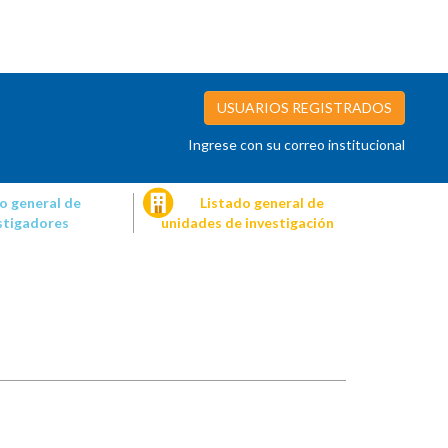
USUARIOS REGISTRADOS
Ingrese con su correo institucional
o general de
Listado general de
stigadores
unidades de investigación