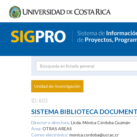
Investigador
Uni
Proyecto
Unidad de Investigación
inves
ID: 603
SISTEMA BIBLIOTECA DOCUMEN
Director o directora:
Licda. Mónica Córdoba Guzmán
Área:
OTRAS AREAS
Correo electrónico:
monica.cordoba@ucr.ac.cr