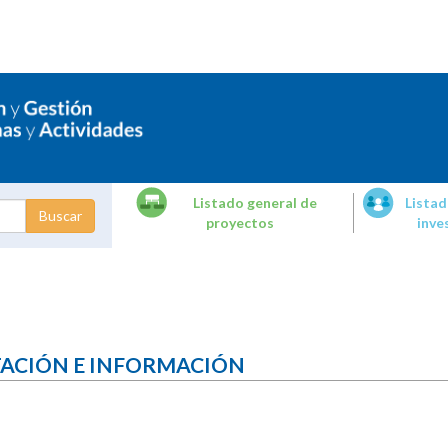
Listado general de
Listad
proyectos
inve
dades de
tigación
TACIÓN E INFORMACIÓN