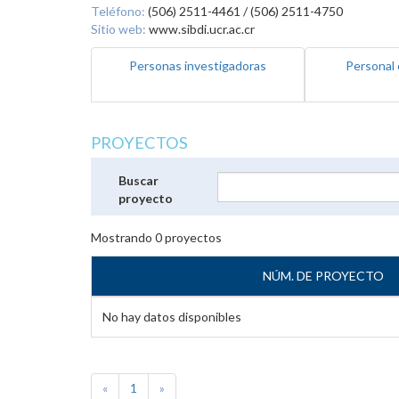
Teléfono:
(506) 2511-4461 / (506) 2511-4750
Sitio web:
www.sibdi.ucr.ac.cr
Personas investigadoras
Personal 
PROYECTOS
Buscar
proyecto
Mostrando
0
proyectos
NÚM. DE PROYECTO
No hay datos disponibles
«
1
»