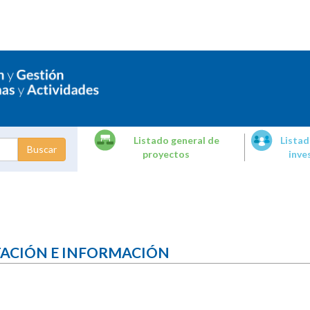
Listado general de
Listad
proyectos
inve
dades de
tigación
TACIÓN E INFORMACIÓN