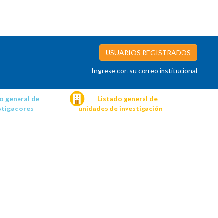
USUARIOS REGISTRADOS
Ingrese con su correo institucional
o general de
Listado general de
stigadores
unidades de investigación