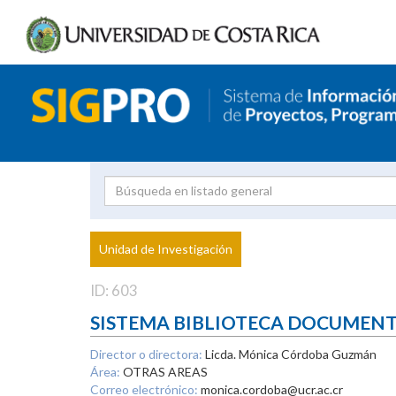
Investigador
Uni
Proyecto
Unidad de Investigación
inves
ID: 603
SISTEMA BIBLIOTECA DOCUMEN
Director o directora:
Licda. Mónica Córdoba Guzmán
Área:
OTRAS AREAS
Correo electrónico:
monica.cordoba@ucr.ac.cr