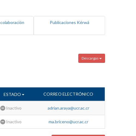
 colaboración
Publicaciones Kérwá
Descargas
CORREO ELECTRÓNICO
ESTADO
Inactivo
adrian.araya@ucr.ac.cr
Inactivo
ma.briceno@ucr.ac.cr