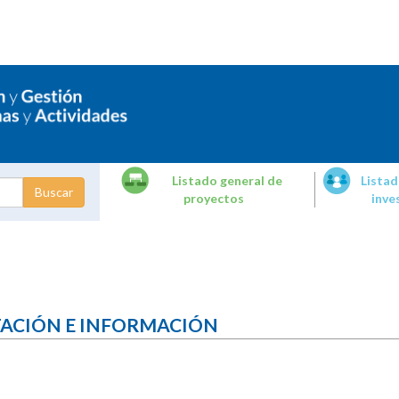
Listado general de
Listad
proyectos
inve
dades de
tigación
TACIÓN E INFORMACIÓN