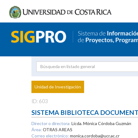
Investigador
Uni
Proyecto
Unidad de Investigación
inves
ID: 603
SISTEMA BIBLIOTECA DOCUMEN
Director o directora:
Licda. Mónica Córdoba Guzmán
Área:
OTRAS AREAS
Correo electrónico:
monica.cordoba@ucr.ac.cr