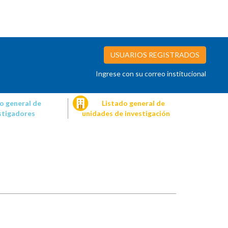
USUARIOS REGISTRADOS
Ingrese con su correo institucional
o general de
Listado general de
stigadores
unidades de investigación