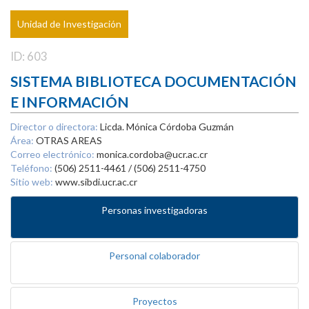
Unidad de Investigación
ID: 603
SISTEMA BIBLIOTECA DOCUMENTACIÓN
E INFORMACIÓN
Director o directora:
Licda. Mónica Córdoba Guzmán
Área:
OTRAS AREAS
Correo electrónico:
monica.cordoba@ucr.ac.cr
Teléfono:
(506) 2511-4461 / (506) 2511-4750
Sitio web:
www.sibdi.ucr.ac.cr
Personas investigadoras
Personal colaborador
Proyectos