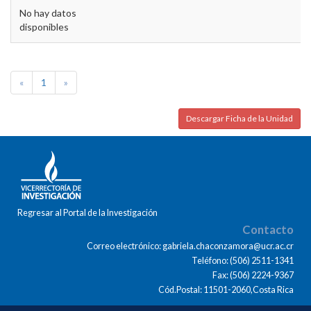
No hay datos
disponibles
«
1
»
Descargar Ficha de la Unidad
Regresar al Portal de la Investigación
Contacto
Correo electrónico: gabriela.chaconzamora@ucr.ac.cr
Teléfono: (506) 2511-1341
Fax: (506) 2224-9367
Cód.Postal: 11501-2060,Costa Rica