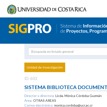
Investigador
Uni
Proyecto
Unidad de Investigación
inves
ID: 603
SISTEMA BIBLIOTECA DOCUMEN
Director o directora:
Licda. Mónica Córdoba Guzmán
Área:
OTRAS AREAS
Correo electrónico:
monica.cordoba@ucr.ac.cr