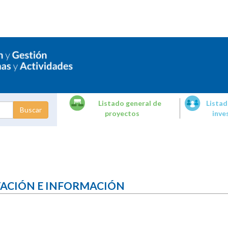
Listado general de
Listad
proyectos
inve
dades de
tigación
TACIÓN E INFORMACIÓN