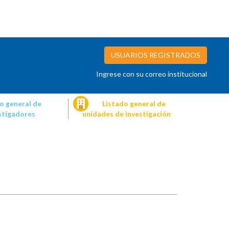
USUARIOS REGISTRADOS
Ingrese con su correo institucional
o general de
Listado general de
stigadores
unidades de investigación