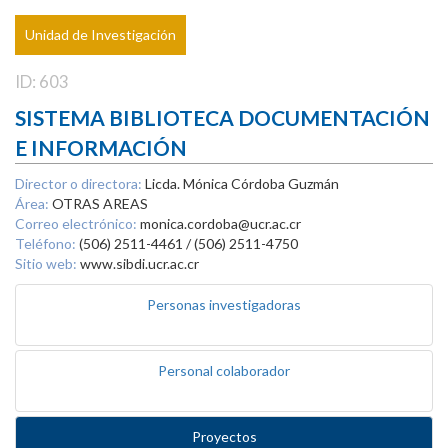
Unidad de Investigación
ID: 603
SISTEMA BIBLIOTECA DOCUMENTACIÓN
E INFORMACIÓN
Director o directora:
Licda. Mónica Córdoba Guzmán
Área:
OTRAS AREAS
Correo electrónico:
monica.cordoba@ucr.ac.cr
Teléfono:
(506) 2511-4461 / (506) 2511-4750
Sitio web:
www.sibdi.ucr.ac.cr
Personas investigadoras
Personal colaborador
Proyectos