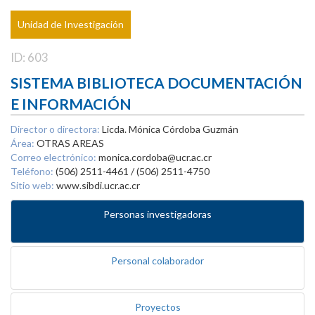
Unidad de Investigación
ID: 603
SISTEMA BIBLIOTECA DOCUMENTACIÓN
E INFORMACIÓN
Director o directora:
Licda. Mónica Córdoba Guzmán
Área:
OTRAS AREAS
Correo electrónico:
monica.cordoba@ucr.ac.cr
Teléfono:
(506) 2511-4461 / (506) 2511-4750
Sitio web:
www.sibdi.ucr.ac.cr
Personas investigadoras
Personal colaborador
Proyectos