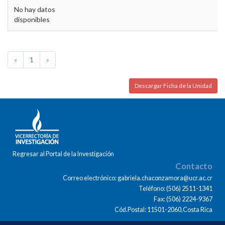
No hay datos
disponibles
«
1
»
Descargar Ficha de la Unidad
Regresar al Portal de la Investigación
Contacto
Correo electrónico: gabriela.chaconzamora@ucr.ac.cr
Teléfono: (506) 2511-1341
Fax: (506) 2224-9367
Cód.Postal: 11501-2060,Costa Rica