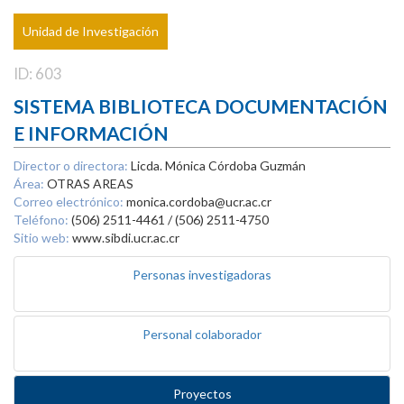
Unidad de Investigación
ID: 603
SISTEMA BIBLIOTECA DOCUMENTACIÓN
E INFORMACIÓN
Director o directora:
Licda. Mónica Córdoba Guzmán
Área:
OTRAS AREAS
Correo electrónico:
monica.cordoba@ucr.ac.cr
Teléfono:
(506) 2511-4461 / (506) 2511-4750
Sitio web:
www.sibdi.ucr.ac.cr
Personas investigadoras
Personal colaborador
Proyectos