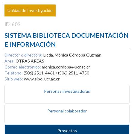
Unidad de Investigación
ID: 603
SISTEMA BIBLIOTECA DOCUMENTACIÓN
E INFORMACIÓN
Director o directora:
Licda. Mónica Córdoba Guzmán
Área:
OTRAS AREAS
Correo electrónico:
monica.cordoba@ucr.ac.cr
Teléfono:
(506) 2511-4461 / (506) 2511-4750
Sitio web:
www.sibdi.ucr.ac.cr
Personas investigadoras
Personal colaborador
Proyectos