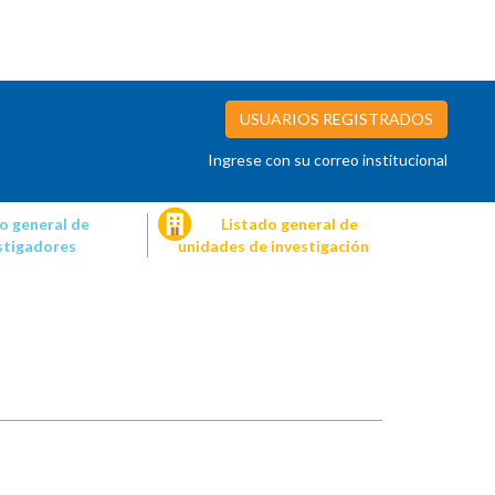
USUARIOS REGISTRADOS
Ingrese con su correo institucional
o general de
Listado general de
stigadores
unidades de investigación