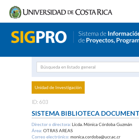
Investigador
Uni
Proyecto
Unidad de Investigación
inves
ID: 603
SISTEMA BIBLIOTECA DOCUMEN
Director o directora:
Licda. Mónica Córdoba Guzmán
Área:
OTRAS AREAS
Correo electrónico:
monica.cordoba@ucr.ac.cr