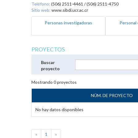
Teléfono:
(506) 2511-4461 / (506) 2511-4750
Sitio web:
www.sibdi.ucr.ac.cr
Personas investigadoras
Personal 
PROYECTOS
Buscar
proyecto
Mostrando
0
proyectos
NÚM. DE PROYECTO
No hay datos disponibles
«
1
»