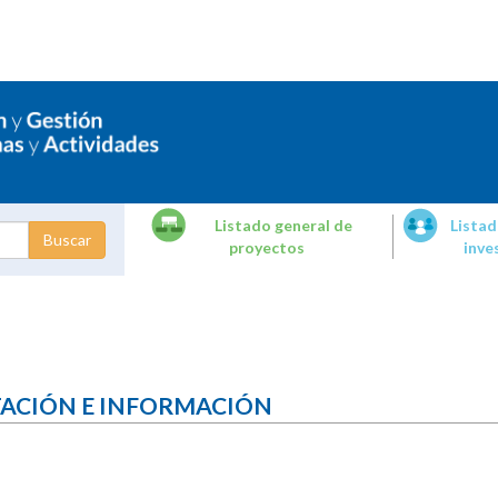
Listado general de
Listad
proyectos
inve
dades de
tigación
TACIÓN E INFORMACIÓN