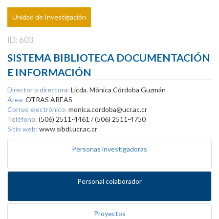
Unidad de Investigación
ID: 603
SISTEMA BIBLIOTECA DOCUMENTACIÓN
E INFORMACIÓN
Director o directora:
Licda. Mónica Córdoba Guzmán
Área:
OTRAS AREAS
Correo electrónico:
monica.cordoba@ucr.ac.cr
Teléfono:
(506) 2511-4461 / (506) 2511-4750
Sitio web:
www.sibdi.ucr.ac.cr
Personas investigadoras
Personal colaborador
Proyectos