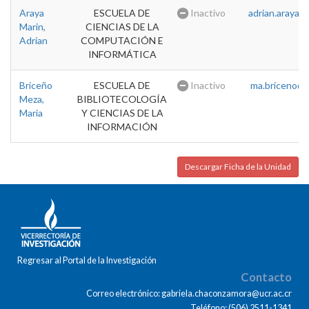
Araya
ESCUELA DE
Inactivo
adrian.araya@u
Marin,
CIENCIAS DE LA
Adrian
COMPUTACIÓN E
INFORMÁTICA
Briceño
ESCUELA DE
Inactivo
ma.briceno@u
Meza,
BIBLIOTECOLOGÍA
Maria
Y CIENCIAS DE LA
INFORMACIÓN
Descargar Ficha de la Unidad
Regresar al Portal de la Investigación
Contacto
Correo electrónico: gabriela.chaconzamora@ucr.ac.cr
Teléfono: (506) 2511-1341