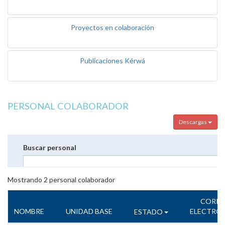
Proyectos en colaboración
Publicaciones Kérwá
PERSONAL COLABORADOR
Descargas
Buscar personal
Mostrando
2
personal colaborador
CORR
NOMBRE
UNIDAD BASE
ELECTRÓ
ESTADO