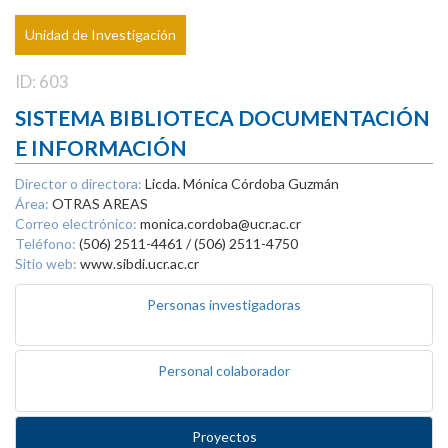
Unidad de Investigación
ID: 603
SISTEMA BIBLIOTECA DOCUMENTACIÓN
E INFORMACIÓN
Director o directora:
Licda. Mónica Córdoba Guzmán
Área:
OTRAS AREAS
Correo electrónico:
monica.cordoba@ucr.ac.cr
Teléfono:
(506) 2511-4461 / (506) 2511-4750
Sitio web:
www.sibdi.ucr.ac.cr
Personas investigadoras
Personal colaborador
Proyectos