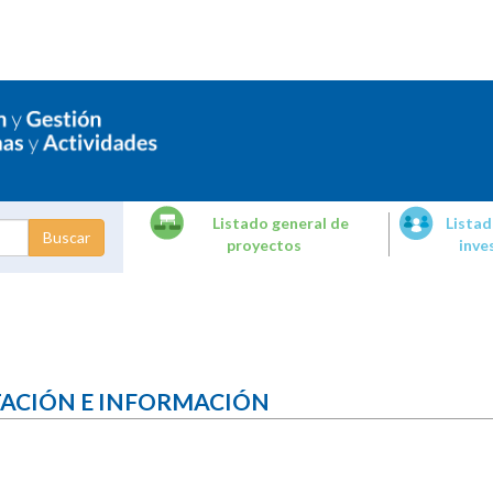
Listado general de
Listad
proyectos
inve
dades de
tigación
TACIÓN E INFORMACIÓN