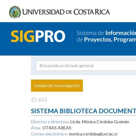
Investigador
Uni
Proyecto
Unidad de Investigación
inves
ID: 603
SISTEMA BIBLIOTECA DOCUMEN
Director o directora:
Licda. Mónica Córdoba Guzmán
Área:
OTRAS AREAS
Correo electrónico:
monica.cordoba@ucr.ac.cr