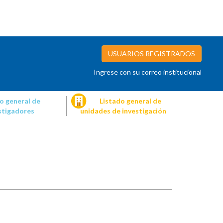
USUARIOS REGISTRADOS
Ingrese con su correo institucional
o general de
Listado general de
stigadores
unidades de investigación