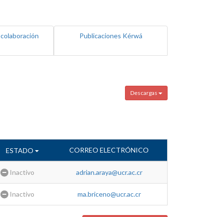
 colaboración
Publicaciones Kérwá
Descargas
CORREO ELECTRÓNICO
ESTADO
Inactivo
adrian.araya@ucr.ac.cr
Inactivo
ma.briceno@ucr.ac.cr