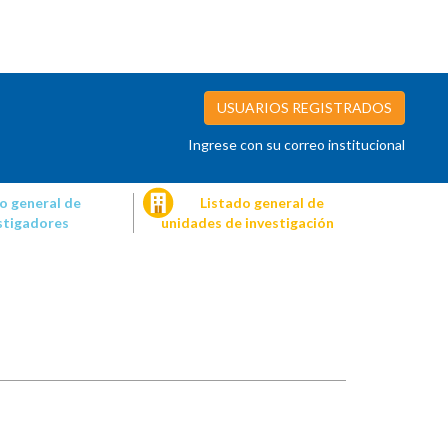
USUARIOS REGISTRADOS
Ingrese con su correo institucional
o general de
Listado general de
stigadores
unidades de investigación