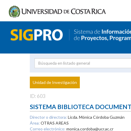
Investigador
Uni
Proyecto
Unidad de Investigación
inves
ID: 603
SISTEMA BIBLIOTECA DOCUMEN
Director o directora:
Licda. Mónica Córdoba Guzmán
Área:
OTRAS AREAS
Correo electrónico:
monica.cordoba@ucr.ac.cr