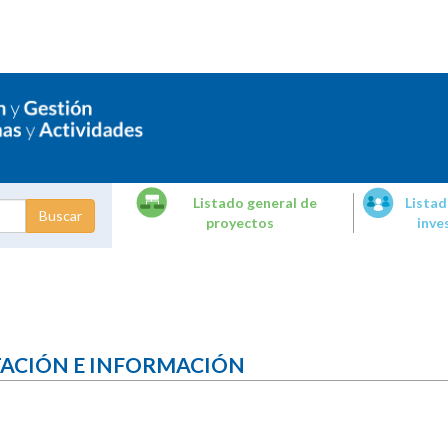
Listado general de
Listad
proyectos
inve
dades de
tigación
TACIÓN E INFORMACIÓN