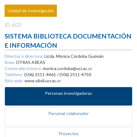
Unidad de Investigación
ID: 603
SISTEMA BIBLIOTECA DOCUMENTACIÓN
E INFORMACIÓN
Director o directora:
Licda. Mónica Córdoba Guzmán
Área:
OTRAS AREAS
Correo electrónico:
monica.cordoba@ucr.ac.cr
Teléfono:
(506) 2511-4461 / (506) 2511-4750
Sitio web:
www.sibdi.ucr.ac.cr
Personas investigadoras
Personal colaborador
Proyectos