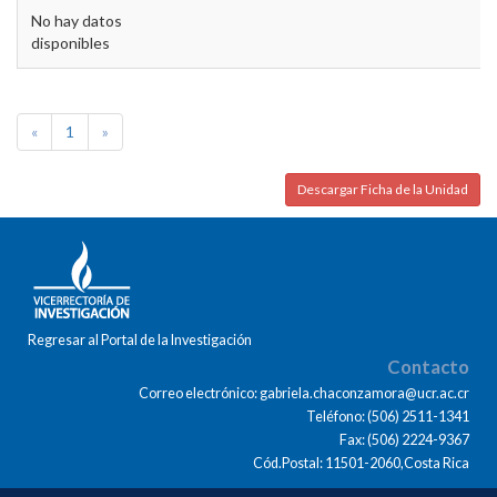
No hay datos
disponibles
«
1
»
Descargar Ficha de la Unidad
Regresar al Portal de la Investigación
Contacto
Correo electrónico: gabriela.chaconzamora@ucr.ac.cr
Teléfono: (506) 2511-1341
Fax: (506) 2224-9367
Cód.Postal: 11501-2060,Costa Rica