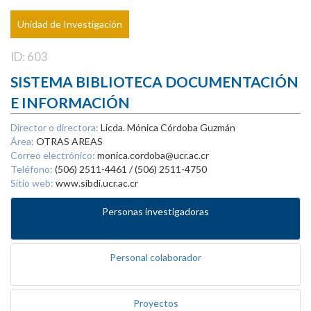
Unidad de Investigación
ID: 603
SISTEMA BIBLIOTECA DOCUMENTACIÓN
E INFORMACIÓN
Director o directora:
Licda. Mónica Córdoba Guzmán
Área:
OTRAS AREAS
Correo electrónico:
monica.cordoba@ucr.ac.cr
Teléfono:
(506) 2511-4461 / (506) 2511-4750
Sitio web:
www.sibdi.ucr.ac.cr
Personas investigadoras
Personal colaborador
Proyectos