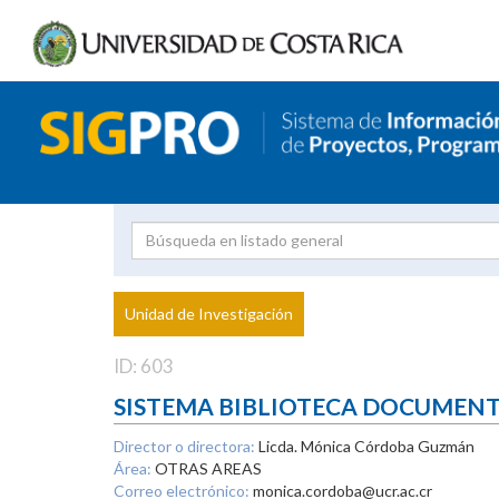
Investigador
Uni
Proyecto
Unidad de Investigación
inves
ID: 603
SISTEMA BIBLIOTECA DOCUMEN
Director o directora:
Licda. Mónica Córdoba Guzmán
Área:
OTRAS AREAS
Correo electrónico:
monica.cordoba@ucr.ac.cr