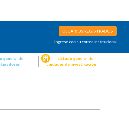
USUARIOS REGISTRADOS
Ingrese con su correo institucional
o general de
Listado general de
stigadores
unidades de investigación