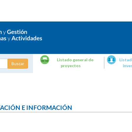
Listado general de
Listad
proyectos
inve
dades de
tigación
TACIÓN E INFORMACIÓN