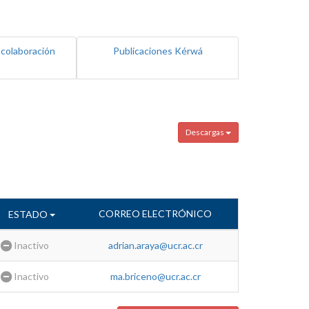
 colaboración
Publicaciones Kérwá
Descargas
CORREO ELECTRÓNICO
ESTADO
Inactivo
adrian.araya@ucr.ac.cr
Inactivo
ma.briceno@ucr.ac.cr