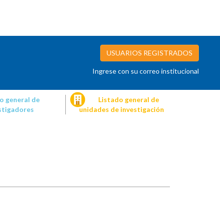
USUARIOS REGISTRADOS
Ingrese con su correo institucional
o general de
Listado general de
stigadores
unidades de investigación