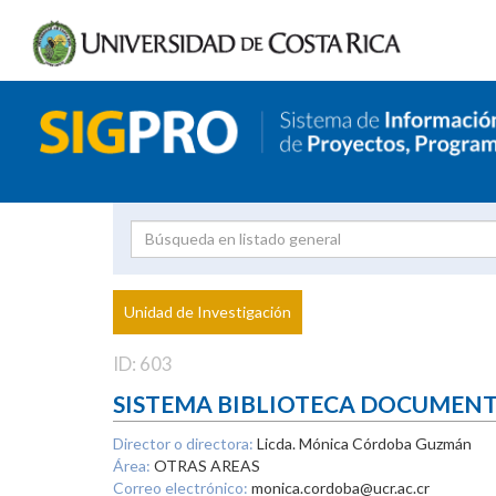
Investigador
Uni
Proyecto
Unidad de Investigación
inves
ID: 603
SISTEMA BIBLIOTECA DOCUMEN
Director o directora:
Licda. Mónica Córdoba Guzmán
Área:
OTRAS AREAS
Correo electrónico:
monica.cordoba@ucr.ac.cr