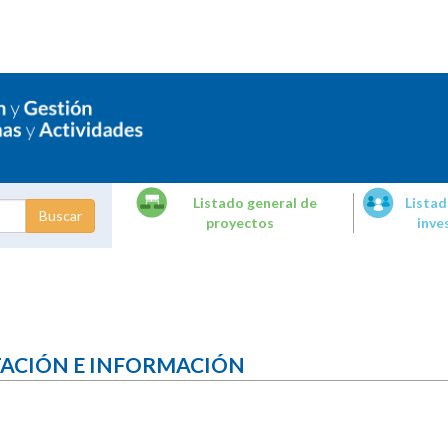
Listado general de
Listad
proyectos
inve
dades de
tigación
TACIÓN E INFORMACIÓN