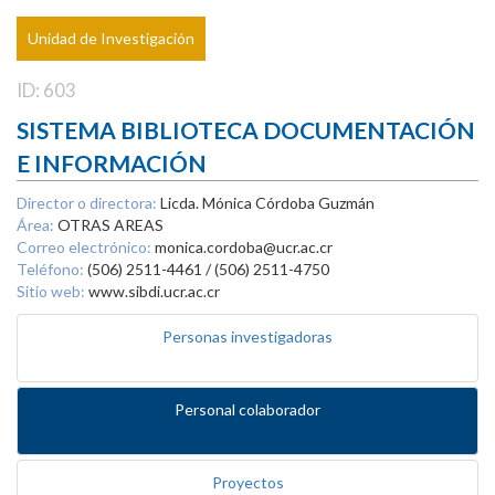
Unidad de Investigación
ID: 603
SISTEMA BIBLIOTECA DOCUMENTACIÓN
E INFORMACIÓN
Director o directora:
Licda. Mónica Córdoba Guzmán
Área:
OTRAS AREAS
Correo electrónico:
monica.cordoba@ucr.ac.cr
Teléfono:
(506) 2511-4461 / (506) 2511-4750
Sitio web:
www.sibdi.ucr.ac.cr
Personas investigadoras
Personal colaborador
Proyectos