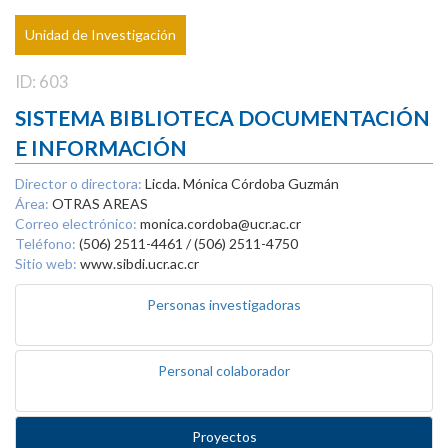
Unidad de Investigación
ID: 603
SISTEMA BIBLIOTECA DOCUMENTACIÓN
E INFORMACIÓN
Director o directora:
Licda. Mónica Córdoba Guzmán
Área:
OTRAS AREAS
Correo electrónico:
monica.cordoba@ucr.ac.cr
Teléfono:
(506) 2511-4461 / (506) 2511-4750
Sitio web:
www.sibdi.ucr.ac.cr
Personas investigadoras
Personal colaborador
Proyectos