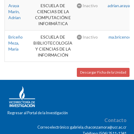
Araya
ESCUELA DE
Inactivo
adrian.araya@u
Marin,
CIENCIAS DE LA
Adrian
COMPUTACIÓN E
INFORMÁTICA
Briceño
ESCUELA DE
Inactivo
ma.briceno@u
Meza,
BIBLIOTECOLOGÍA
Maria
Y CIENCIAS DE LA
INFORMACIÓN
Descargar Ficha de la Unidad
Regresar al Portal de la Investigación
Contacto
Correo electrónico: gabriela.chaconzamora@ucr.ac.cr
Teléfono: (506) 2511-1341