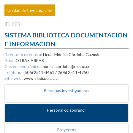
Unidad de Investigación
ID: 603
SISTEMA BIBLIOTECA DOCUMENTACIÓN
E INFORMACIÓN
Director o directora:
Licda. Mónica Córdoba Guzmán
Área:
OTRAS AREAS
Correo electrónico:
monica.cordoba@ucr.ac.cr
Teléfono:
(506) 2511-4461 / (506) 2511-4750
Sitio web:
www.sibdi.ucr.ac.cr
Personas investigadoras
Personal colaborador
Proyectos