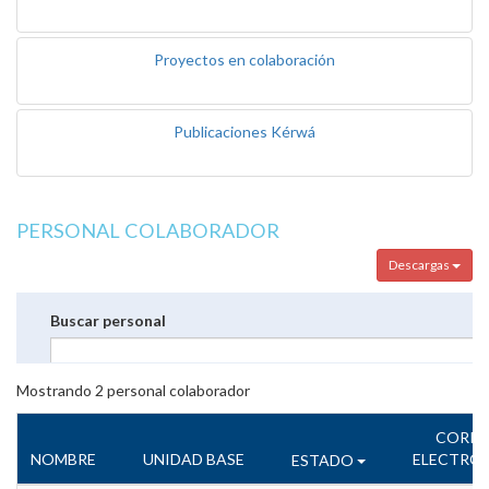
Proyectos en colaboración
Publicaciones Kérwá
PERSONAL COLABORADOR
Descargas
Buscar personal
Mostrando
2
personal colaborador
CORR
NOMBRE
UNIDAD BASE
ELECTRÓ
ESTADO