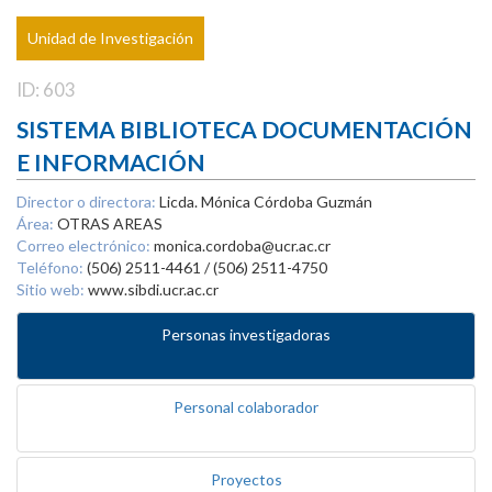
Unidad de Investigación
ID: 603
SISTEMA BIBLIOTECA DOCUMENTACIÓN
E INFORMACIÓN
Director o directora:
Licda. Mónica Córdoba Guzmán
Área:
OTRAS AREAS
Correo electrónico:
monica.cordoba@ucr.ac.cr
Teléfono:
(506) 2511-4461 / (506) 2511-4750
Sitio web:
www.sibdi.ucr.ac.cr
Personas investigadoras
Personal colaborador
Proyectos