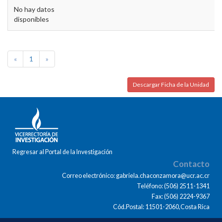
No hay datos
disponibles
«
1
»
Descargar Ficha de la Unidad
Regresar al Portal de la Investigación
Contacto
Correo electrónico: gabriela.chaconzamora@ucr.ac.cr
Teléfono: (506) 2511-1341
Fax: (506) 2224-9367
Cód.Postal: 11501-2060,Costa Rica