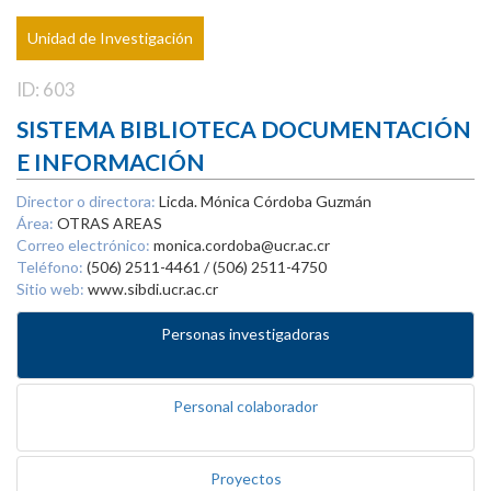
Unidad de Investigación
ID: 603
SISTEMA BIBLIOTECA DOCUMENTACIÓN
E INFORMACIÓN
Director o directora:
Licda. Mónica Córdoba Guzmán
Área:
OTRAS AREAS
Correo electrónico:
monica.cordoba@ucr.ac.cr
Teléfono:
(506) 2511-4461 / (506) 2511-4750
Sitio web:
www.sibdi.ucr.ac.cr
Personas investigadoras
Personal colaborador
Proyectos