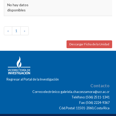
No hay datos
disponibles
«
1
»
Descargar Ficha de la Unidad
Regresar al Portal de la Investigación
Contacto
Correo electrónico: gabriela.chaconzamora@ucr.ac.cr
Teléfono: (506) 2511-1341
Fax: (506) 2224-9367
Cód.Postal: 11501-2060,Costa Rica